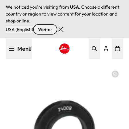
We noticed you're visiting from
USA
. Choose a different
country or region to view content for your location and
shop online.
USA (English)
Weiter
Direkt
Menü
zum
Inhalt
Leica logo - Home