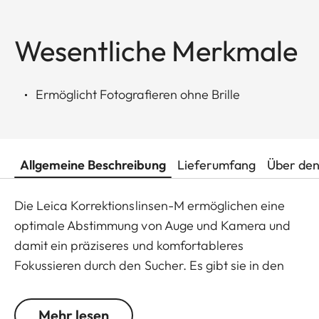
Wesentliche Merkmale
Ermöglicht Fotografieren ohne Brille
Allgemeine Beschreibung
Lieferumfang
Über den
Die Leica Korrektionslinsen-M ermöglichen eine
optimale Abstimmung von Auge und Kamera und
damit ein präziseres und komfortableres
Fokussieren durch den Sucher. Es gibt sie in den
Abstufungen +/- 0,5, 1, 1,5, 2 und 3 Dioptrien. Bitte
beachten Sie, dass der Sucher der Leica M
Mehr lesen