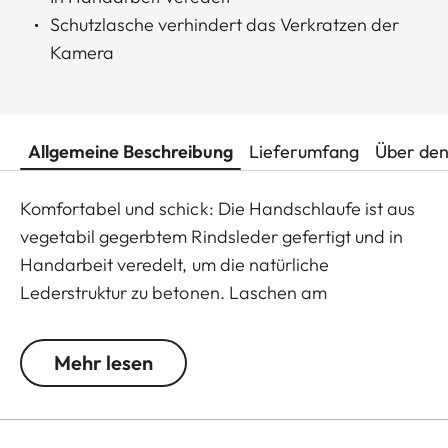
Schutzlasche verhindert das Verkratzen der
Kamera
Allgemeine Beschreibung
Lieferumfang
Über den
Komfortabel und schick: Die Handschlaufe ist aus
vegetabil gegerbtem Rindsleder gefertigt und in
Handarbeit veredelt, um die natürliche
Lederstruktur zu betonen. Laschen am
Befestigungsring schützen die Kamera vor
Kratzern.
Mehr lesen
Passend für alle M-, Q- und CL-Kameras sowie TL
Kameras (Verwendung mit 18807).