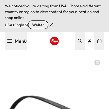
We noticed you're visiting from
USA
. Choose a different
country or region to view content for your location and
shop online.
USA (English)
Weiter
Direkt
Menü
zum
Inhalt
Leica logo - Home