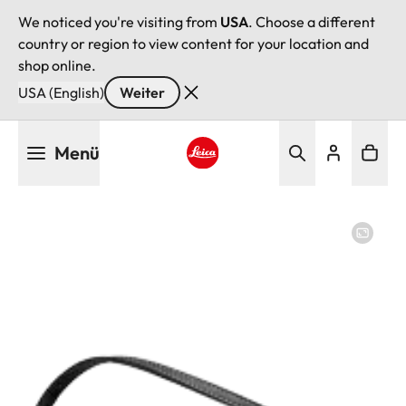
We noticed you're visiting from
USA
. Choose a different
country or region to view content for your location and
shop online.
USA (English)
Weiter
Direkt
Menü
zum
Inhalt
Leica logo - Home