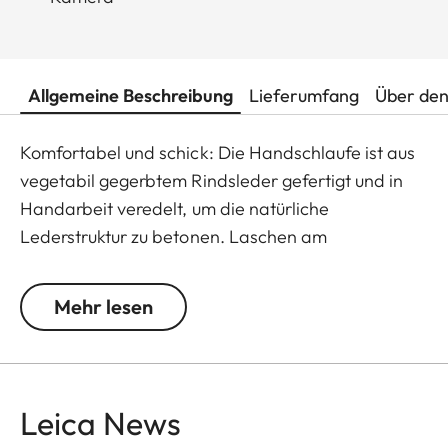
Allgemeine Beschreibung
Lieferumfang
Über den
Komfortabel und schick: Die Handschlaufe ist aus
vegetabil gegerbtem Rindsleder gefertigt und in
Handarbeit veredelt, um die natürliche
Lederstruktur zu betonen. Laschen am
Befestigungsring schützen die Kamera vor
Kratzern.
Mehr lesen
Passend für alle M-, Q- und CL-Kameras sowie TL
Kameras (Verwendung mit 18807).
Leica News