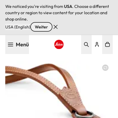
We noticed you're visiting from
USA
. Choose a different
country or region to view content for your location and
shop online.
USA (English)
Weiter
Direkt
Menü
zum
Inhalt
Leica logo - Home