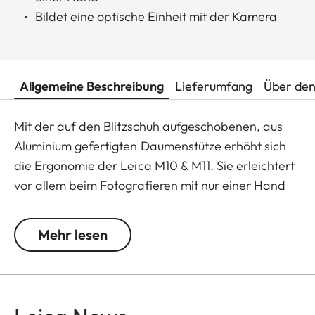
Bildet eine optische Einheit mit der Kamera
Allgemeine Beschreibung
Lieferumfang
Über den
Mit der auf den Blitzschuh aufgeschobenen, aus
Aluminium gefertigten Daumenstütze erhöht sich
die Ergonomie der Leica M10 & M11. Sie erleichtert
vor allem beim Fotografieren mit nur einer Hand
eine sichere Kameraführung und ermöglicht
längere Belichtungszeiten. Dabei bildet die Stütze
Mehr lesen
aufgrund ihres Designs eine optische Einheit mit
der M10 & M11.