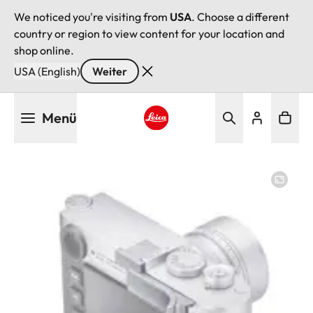
We noticed you're visiting from
USA
. Choose a different
country or region to view content for your location and
shop online.
USA (English)
Weiter
Direkt
Menü
zum
Inhalt
Leica logo - Home