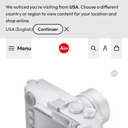
We noticed you're visiting from
USA
. Choose a different
country or region to view content for your location and
shop online.
USA (English)
Continuer
Aller
Menu
au
contenu
Leica logo - Home
principal