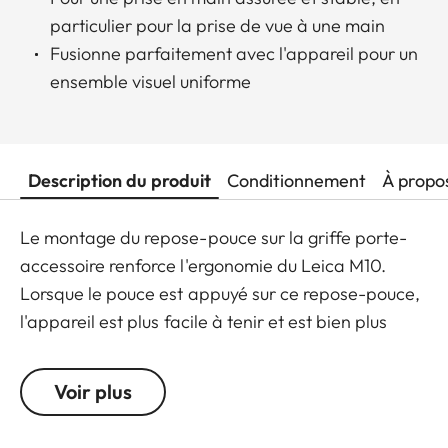
particulier pour la prise de vue à une main
Fusionne parfaitement avec l'appareil pour un
ensemble visuel uniforme
Description du produit
Conditionnement
À propo
Le montage du repose-pouce sur la griffe porte-
accessoire renforce l'ergonomie du Leica M10.
Lorsque le pouce est appuyé sur ce repose-pouce,
l'appareil est plus facile à tenir et est bien plus
stable. Cela permet une prise de vues plus stable
en tenant l'appareil d'une seule main et le risque
Voir plus
de tremblements de l'appareil lors des poses
longues est atténué. Le repose-pouce est usiné par