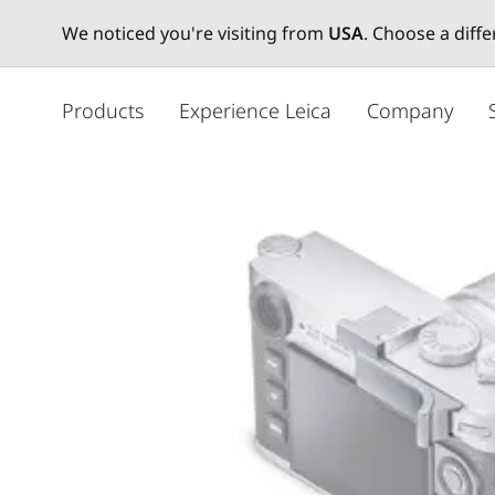
We noticed you're visiting from
USA
. Choose a diff
メ
イ
Products
Experience Leica
Company
ン
コ
ン
テ
ン
ツ
に
移
動