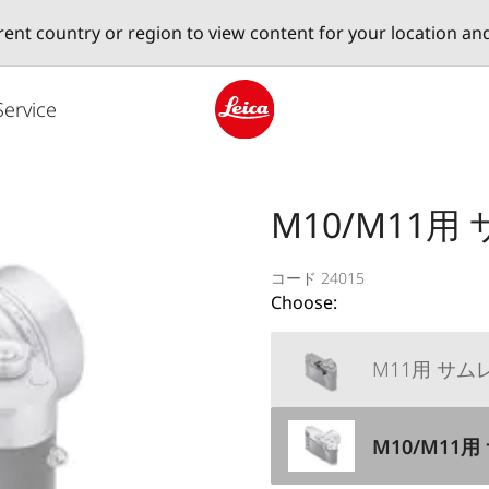
erent country or region to view content for your location an
Service
Leica logo - Home
M10/M11用
コード 24015
Choose:
M11用 サムレス
M10/M11用 