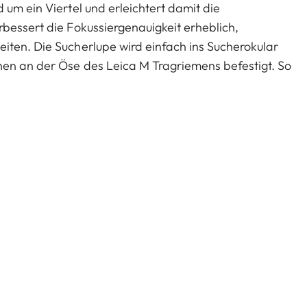
 um ein Viertel und erleichtert damit die
bessert die Fokussiergenauigkeit erheblich,
iten. Die Sucherlupe wird einfach ins Sucherokular
hen an der Öse des Leica M Tragriemens befestigt. So
in mitgeliefertes Lederetui dient zur Aufbewahrung.
 dem Okular Gewindeadapter (24001) möglich.