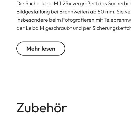
Die Sucherlupe-M 1.25x vergrößert das Sucherbild
Bildgestaltung bei Brennweiten ab 50 mm. Sie ver
insbesondere beim Fotografieren mit Telebrennwe
der Leica M geschraubt und per Sicherungskettc
ist sie vor Verlust und Beschädigung geschützt. E
Mehr lesen
Für die Leica M10 + M11 ist die Verwendung mit
Zubehör