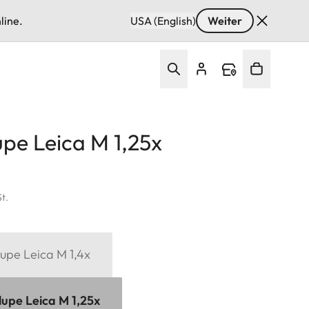
line.
USA (English)
Weiter
upe Leica M 1,25x
St.
upe Leica M 1,4x
lupe Leica M 1,25x