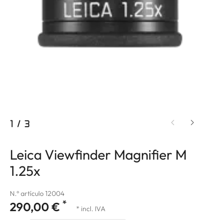
1
/
3
Leica Viewfinder Magnifier M
1.25x
N.º artículo 12004
*
290,00 €
* incl. IVA