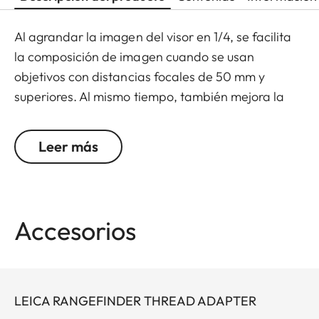
Al agrandar la imagen del visor en 1/4, se facilita
la composición de imagen cuando se usan
objetivos con distancias focales de 50 mm y
superiores. Al mismo tiempo, también mejora la
precisión de enfoque, sobre todo al usar objetivos
tele zoom. El visor de aumento se atornilla al
Leer más
ocular de la cámara y se engancha al ojal de la
correa con una pequeña cadena, protegiéndolo
así contra pérdidas y daños. Viene con una funda
de piel para guardarlo.
Accesorios
El adaptador de rosca (24001) es necesario para
usar el aumento con la Leica M10 + M11.
LEICA RANGEFINDER THREAD ADAPTER