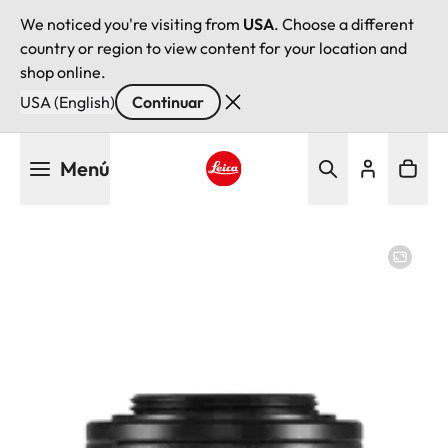
We noticed you're visiting from
USA
. Choose a different
country or region to view content for your location and
shop online.
USA (English)
Continuar
Pasar
Menú
al
contenido
Leica logo - Home
principal