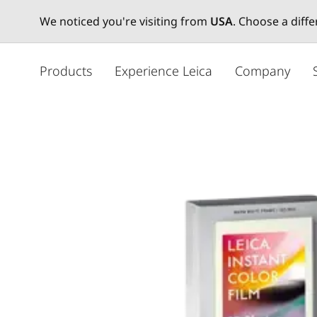
We noticed you're visiting from
USA
. Choose a diff
メ
イ
Products
Experience Leica
Company
ン
コ
ン
テ
ン
ツ
に
移
動