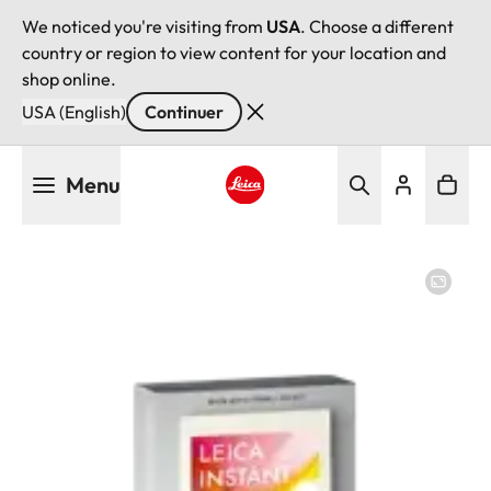
We noticed you're visiting from
USA
. Choose a different
country or region to view content for your location and
shop online.
USA (English)
Continuer
Aller
Menu
au
contenu
Leica logo - Home
principal