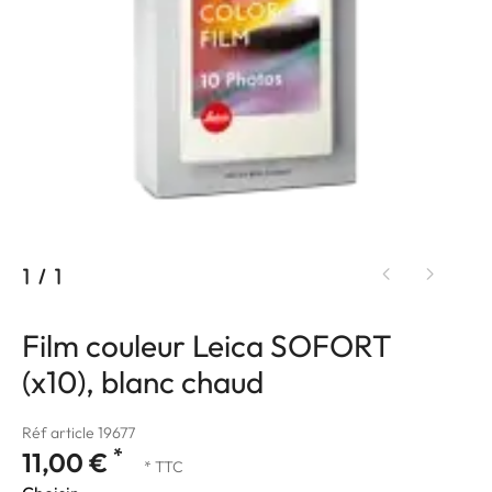
1
/
1
Film couleur Leica SOFORT
(x10), blanc chaud
Réf article 19677
*
11,00 €
* TTC