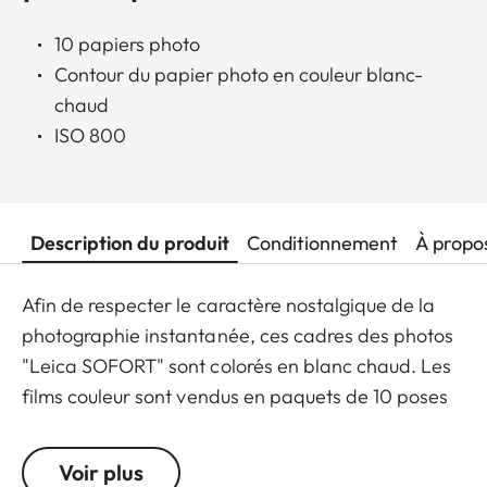
10 papiers photo
Contour du papier photo en couleur blanc-
chaud
ISO 800
Description du produit
Conditionnement
À propo
Afin de respecter le caractère nostalgique de la
photographie instantanée, ces cadres des photos
"Leica SOFORT" sont colorés en blanc chaud. Les
films couleur sont vendus en paquets de 10 poses
et sont également disponibles en paquets jumelés
de 20 poses.
Voir plus