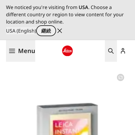
We noticed you're visiting from
USA
. Choose a
different country or region to view content for your
location and shop online.
USA (English)
継続
メ
Menu
イ
ン
Leica logo - Home
コ
ン
テ
ン
ツ
に
移
動