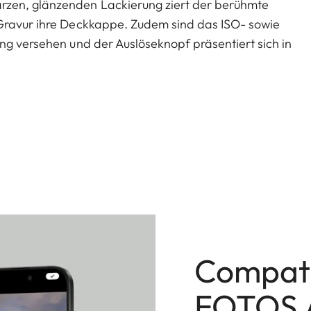
rzen, glänzenden Lackierung ziert der berühmte
-Gravur ihre Deckkappe. Zudem sind das ISO- sowie
ng versehen und der Auslöseknopf präsentiert sich in
ischen roten Leica Punkt wurde bewusst verzichtet.
ierten Leica M10-R erhältlich sein. In den
richt die Designvariante dem Serienmodell.
Compati
FOTOS 