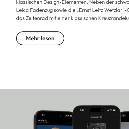
klassischen Design-Elementen. Neben der schwa
Leica Fadenzug sowie die „Ernst Leitz Wetzlar“
das Zeitenrad mit einer klassischen Kreuzrändelu
silbern verchromter Ausführung. Auch auf den typ
Weltweit werden 2000 Exemplare der schwarz lack
Mehr lesen
Leistungen und technischen Eigenschaften entsp