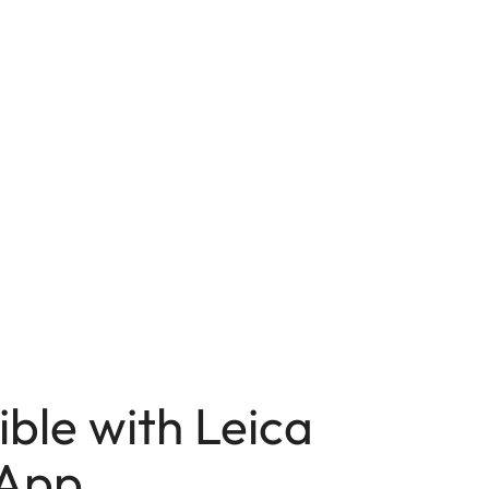
ble with Leica
App