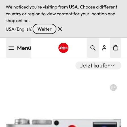
We noticed you're visiting from
USA
. Choose a different
country or region to view content for your location and
shop online.
USA (English)
Weiter
Direkt
Menü
zum
Inhalt
Leica logo - Home
Jetzt kaufen