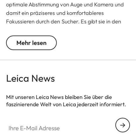
optimale Abstimmung von Auge und Kamera und
damit ein präziseres und komfortableres
Fokussieren durch den Sucher. Es gibt sie in den
Abstufungen +/- 0,5, 1, 1,5, 2 und 3 Dioptrien. Bitte
beachten Sie, dass der Sucher der Leica M
Mehr lesen
standardmäßig auf -0,5 Dioptrien eingestellt ist,
um einen komfortablen Suchereinblick für mittlere
Distanzen zu gewährleisten.
Leica News
Mit unseren Leica News bleiben Sie über die
faszinierende Welt von Leica jederzeit informiert.
Ihre E-Mail Adresse