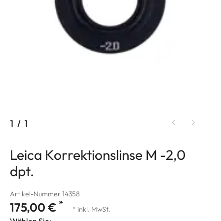
1
/
1
Leica Korrektionslinse M -2,0
dpt.
Artikel-Nummer 14358
*
175,00 €
* inkl. MwSt.