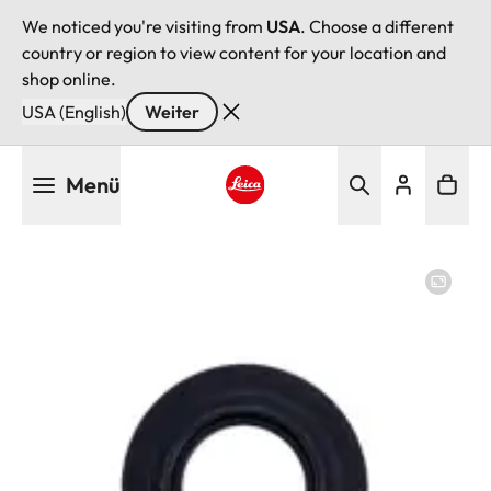
We noticed you're visiting from
USA
. Choose a different
country or region to view content for your location and
shop online.
USA (English)
Weiter
Direkt
Menü
zum
Inhalt
Leica logo - Home