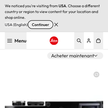
We noticed you're visiting from
USA
. Choose a different
country or region to view content for your location and
shop online.
USA (English)
Continuer
Aller
Menu
au
contenu
Leica logo - Home
principal
Acheter maintenant