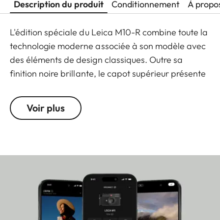
Description du produit
Conditionnement
À propo
L'édition spéciale du Leica M10-R combine toute la
technologie moderne associée à son modèle avec
des éléments de design classiques. Outre sa
finition noire brillante, le capot supérieur présente
la célèbre écriture Leica et la gravure "Ernst Leitz
Wetzlar". Les molettes de réglage des ISO et des
Voir plus
vitesse d'obturation présentent un moletage en
croix caractéristique et le bouton de
déclenchement une finition chromée argentée. Le
point rouge emblématique de Leica a également
été délibérément omis. La disponibilité de cette
édition exclusive du Leica M10-R est limitée à 2
000 unités dans le monde. Les performances et
les spécifications techniques de l'appareil sont