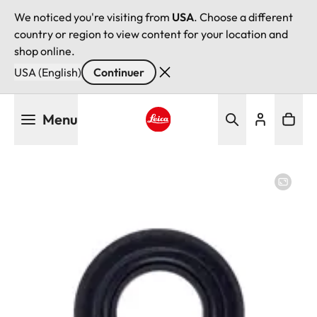
We noticed you're visiting from
USA
. Choose a different
country or region to view content for your location and
shop online.
USA (English)
Continuer
Aller
Menu
au
contenu
Leica logo - Home
principal