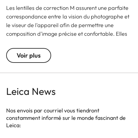
Les lentilles de correction M assurent une parfaite
correspondance entre la vision du photographe et
le viseur de l'appareil afin de permettre une
composition d'image précise et confortable. Elles
sont disponibles en versions de +/- 0,5, 1, 1,5, 2 et 3
dioptries. À noter : le viseur du Leica M est réglé
Voir plus
par défaut sur -0,5 dioptrie afin de garantir une
visée confortable aux distances moyennes.
Leica News
Nos envois par courriel vous tiendront
constamment informé sur le monde fascinant de
Leica: