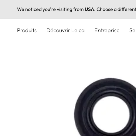
We noticed you're visiting from
USA
. Choose a differen
Aller
au
Produits
Découvrir Leica
Entreprise
Se
contenu
principal