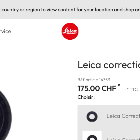
t country or region to view content for your location and shop on
rvice
Leica logo - Home
Leica correcti
Réf article 14353
*
175.00 CHF
* TTC
Choisir:
Leica Correct