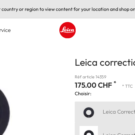
t country or region to view content for your location and shop on
rvice
Leica logo - Home
Leica correcti
Réf article 14359
*
175.00 CHF
* TTC
Choisir:
Leica Correct