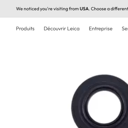
We noticed you're visiting from
USA
. Choose a differen
Aller
au
Produits
Découvrir Leica
Entreprise
Se
contenu
principal