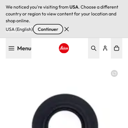
We noticed you're visiting from
USA
. Choose a different
country or region to view content for your location and
shop online.
USA (English)
Continuer
Aller
Menu
au
contenu
Leica logo - Home
principal