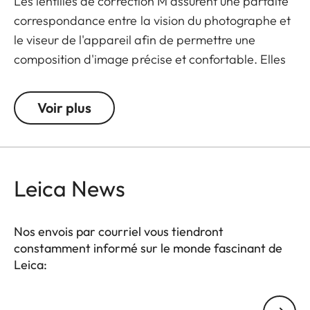
Les lentilles de correction M assurent une parfaite
correspondance entre la vision du photographe et
le viseur de l'appareil afin de permettre une
composition d'image précise et confortable. Elles
sont disponibles en versions de +/- 0,5, 1, 1,5, 2 et 3
dioptries. À noter : le viseur du Leica M est réglé
Voir plus
par défaut sur -0,5 dioptrie afin de garantir une
visée confortable aux distances moyennes.
Leica News
Nos envois par courriel vous tiendront
constamment informé sur le monde fascinant de
Leica:
Votre adresse courriel