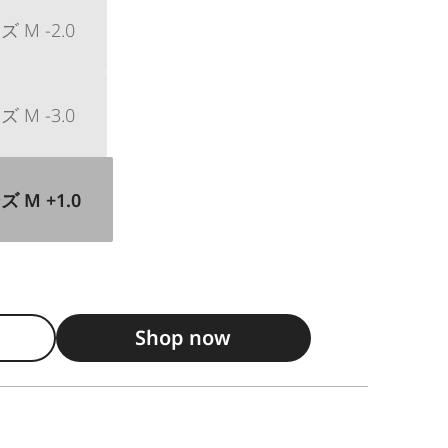
M -2.0
M -3.0
 M +1.0
Shop now