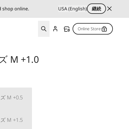
d shop online.
USA (English)
継続
Online Store
M +1.0
M +0.5
M +1.5