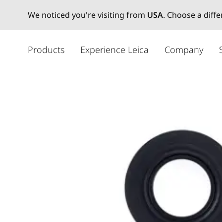
We noticed you're visiting from
USA
. Choose a diff
メ
イ
Products
Experience Leica
Company
ン
コ
ン
テ
ン
ツ
に
移
動