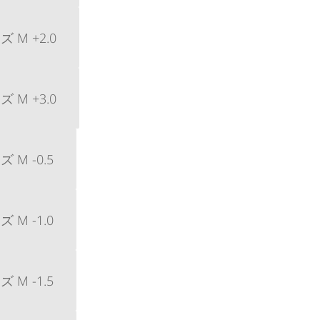
M +2.0
M +3.0
M -0.5
M -1.0
M -1.5