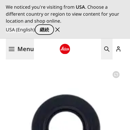
We noticed you're visiting from
USA
. Choose a
different country or region to view content for your
location and shop online.
USA (English)
継続
メ
Menu
イ
ン
Leica logo - Home
コ
ン
テ
ン
ツ
に
移
動