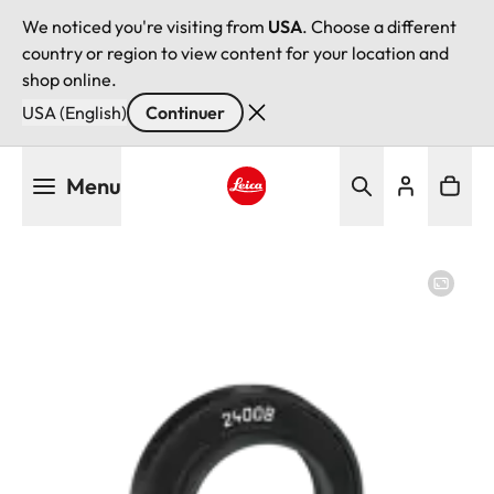
We noticed you're visiting from
USA
. Choose a different
country or region to view content for your location and
shop online.
USA (English)
Continuer
Aller
Menu
au
contenu
Leica logo - Home
principal