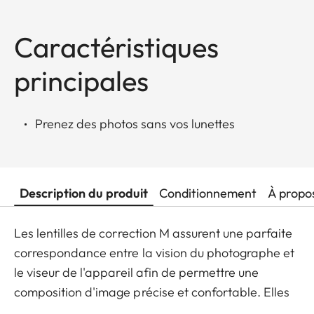
Caractéristiques
principales
Prenez des photos sans vos lunettes
Description du produit
Conditionnement
À propo
Les lentilles de correction M assurent une parfaite
correspondance entre la vision du photographe et
le viseur de l'appareil afin de permettre une
composition d'image précise et confortable. Elles
sont disponibles en versions de +/- 0,5, 1, 1,5, 2 et 3