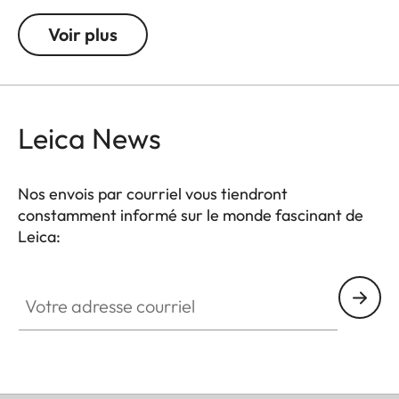
dioptries. À noter : le viseur du leica M est réglé par
Voir plus
défaut sur -0,5 dioptries afin de garantir une visée
confortable aux distances moyennes.
Leica News
Nos envois par courriel vous tiendront
constamment informé sur le monde fascinant de
Leica:
Votre adresse courriel