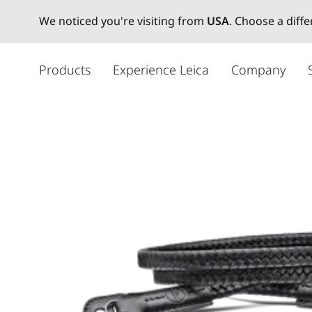
We noticed you're visiting from
USA
. Choose a diff
メ
イ
Products
Experience Leica
Company
ン
コ
ン
テ
ン
ツ
に
移
動