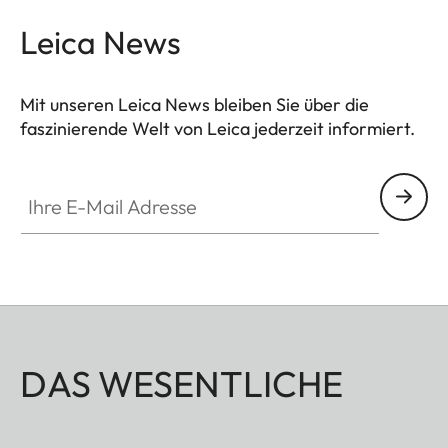
- Geflochtenes schwarzes Leder
Leica News
- Länge: 110 cm
- Passend für D-Lux Kameras
Mit unseren Leica News bleiben Sie über die
faszinierende Welt von Leica jederzeit informiert.
Ihre E-Mail Adresse
DAS WESENTLICHE