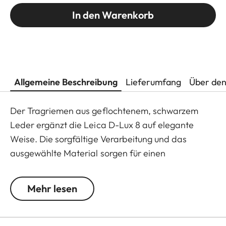
In den Warenkorb
Allgemeine Beschreibung
Lieferumfang
Über den
Der Tragriemen aus geflochtenem, schwarzem
Leder ergänzt die Leica D-Lux 8 auf elegante
Weise. Die sorgfältige Verarbeitung und das
ausgewählte Material sorgen für einen
angenehmen Tragekomfort. In seiner Anmutung
fügt sich der Tragriemen stimmig in das klare
Mehr lesen
Erscheinungsbild der Kompaktkamera ein und
unterstreicht ihren charakteristischen Auftritt.