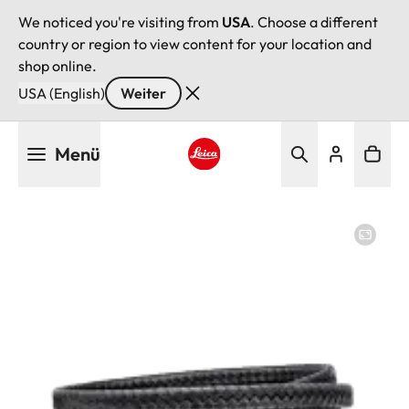
We noticed you're visiting from
USA
. Choose a different
country or region to view content for your location and
shop online.
USA (English)
Weiter
Direkt
Menü
zum
Inhalt
Leica logo - Home