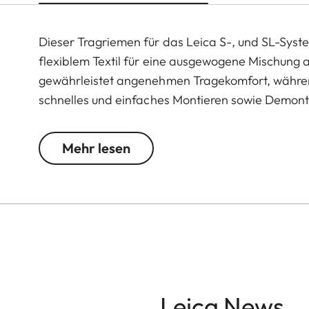
Dieser Tragriemen für das Leica S-, und SL-Syste
flexiblem Textil für eine ausgewogene Mischung au
gewährleistet angenehmen Tragekomfort, währen
schnelles und einfaches Montieren sowie Demonti
der Länge verstellbar und lässt sich rückstandsf
hinterlassen.
Mehr lesen
Erhältlich ab dem 23. Mai 2024 online, in einem 
Leica News