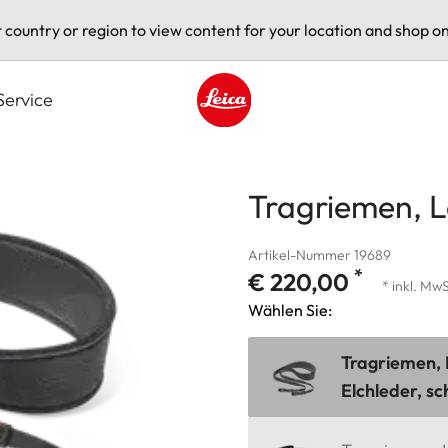
t country or region to view content for your location and shop on
Service
Leica logo - Home
Tragriemen, 
Artikel-Nummer 19689
*
€ 220,00
* inkl. MwS
Wählen Sie:
Tragriemen, 
Elchleder, s