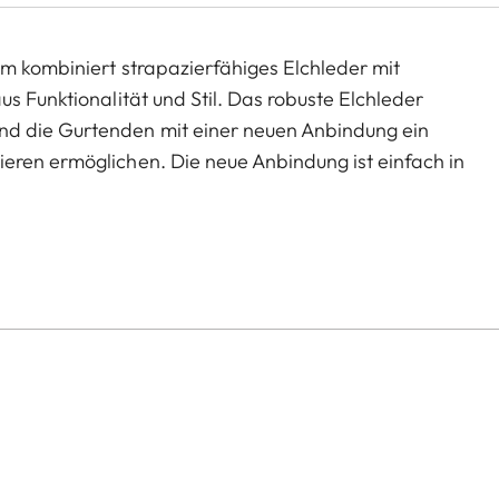
m kombiniert strapazierfähiges Elchleder mit
s Funktionalität und Stil. Das robuste Elchleder
d die Gurtenden mit einer neuen Anbindung ein
eren ermöglichen. Die neue Anbindung ist einfach in
rei entfernen, ohne Bauteile an der Kamera zu
Leica Store oder einem Händler in Ihrer Nähe.