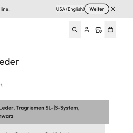
line.
USA (English)
Weiter
Leder
t.
Leder, Tragriemen SL-|S-System,
chwarz