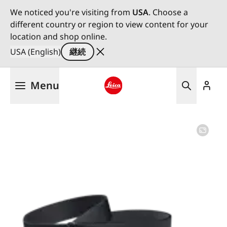
We noticed you're visiting from
USA
. Choose a
different country or region to view content for your
location and shop online.
USA (English)
継続
メ
Menu
イ
ン
Leica logo - Home
コ
ン
テ
ン
ツ
に
移
動