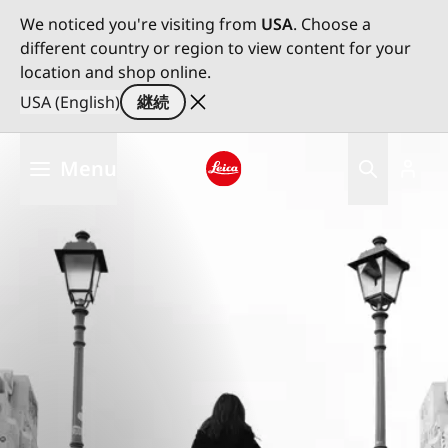
We noticed you're visiting from
USA
. Choose a
different country or region to view content for your
location and shop online.
USA (English)
継続
メ
Menu
イ
ン
Leica logo - Home
コ
ン
テ
ン
ツ
に
移
動