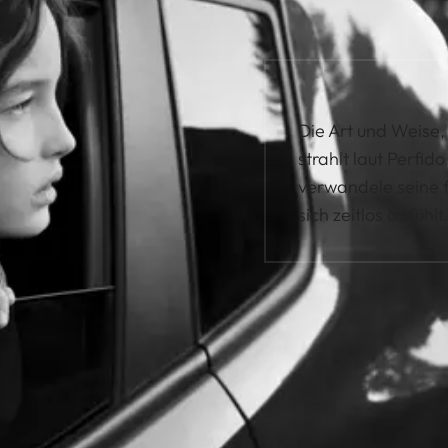
Die Art und Weise,
strahlt laut Perfido
verwandele seine f
sich zeitlos anfühlt.