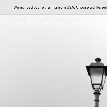
We noticed you're visiting from
USA
. Choose a differen
Direkt
zum
Produkte
Leica erleben
Unternehmen
Inhalt