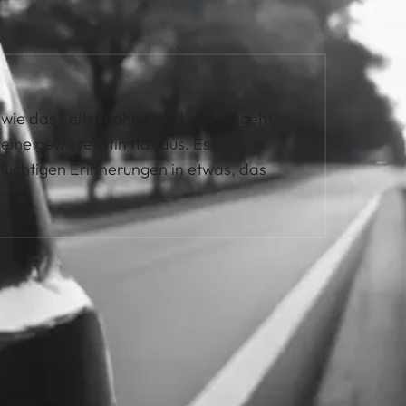
 wie das Leitzphohne mit Licht umgeht,
 eine gewisse Intimität aus. Es
lüchtigen Erinnerungen in etwas, das