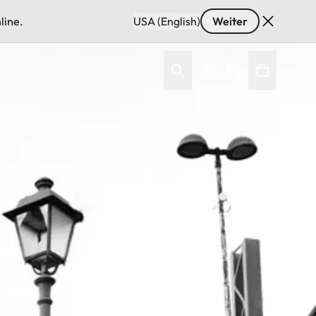
line.
USA (English)
Weiter