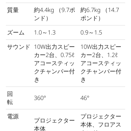
質量
約
4.4kg
（
9.7
ポ
約
6.7kg
（
14.7
ンド）
ポンド）
ズーム
1.0
～
1.3
0.9
～
1.5
サウンド
10W
出力スピー
10W
出力スピー
カー
2
台、
0.75ℓ
カー
2
台、
1.2ℓ
アコースティッ
アコースティッ
クチャンバー付
クチャンバー付
き
き
回
360°
46°
転
電源
プロジェクター
プロジェクター
本体、フロアス
本体