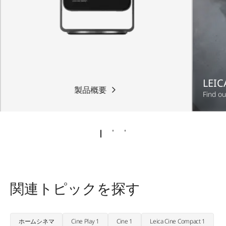
LEIC
製品概要
Find ou
関連トピックを探す
ホームシネマ
Cine Play 1
Cine 1
Leica Cine Compact 1