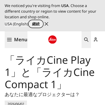
We noticed you're visiting from
USA
. Choose a
different country or region to view content for your
location and shop online.
USA (English)
継続
メ
Menu
イ
ン
Leica logo - Home
コ
「ライカCine Play
ン
テ
1」と「ライカCine
ン
ツ
に
Compact 1」
移
動
あなたに最適なプロジェクターは？
2026/06/02