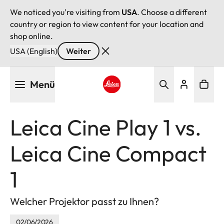
We noticed you're visiting from
USA
. Choose a different
country or region to view content for your location and
shop online.
USA (English)
Weiter
Direkt
Menü
zum
Inhalt
Leica logo - Home
Leica Cine Play 1 vs.
Leica Cine Compact
1
Welcher Projektor passt zu Ihnen?
02/06/2026