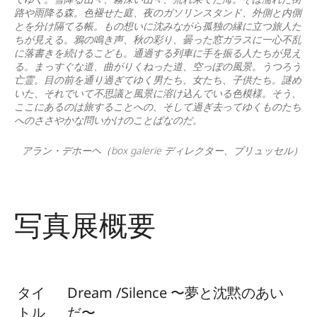
路や雨降る森。色褪せた庭、夜のガソリンスタンド、外側と内側
とを分け隔てる帳。もの想いに沈みながら孤独の縁に立つ旅人た
ちが見える。鴉の鳴き声、秋の彩り、曇った窓ガラスに一心不乱
に落書きを続けるこども。通過する列車に手を振る人たちが見え
る。まっすぐな道、曲がりくねった道、空っぽの風景。うつろう
亡霊。目の前を通り過ぎてゆく男たち、女たち、子供たち。謎め
いた、それでいて不思議と風景に溶け込んでいる色模様。そう、
ここにあるのは旅することへの、そして過ぎ去ってゆくものたち
へのささやかな問いかけのことばなのだ。
アラン・デホーヘ（box galerie ディレクター、ブリュッセル）
写真展概要
タイ
Dream /Silence
〜夢と沈黙のあい
トル
だ〜