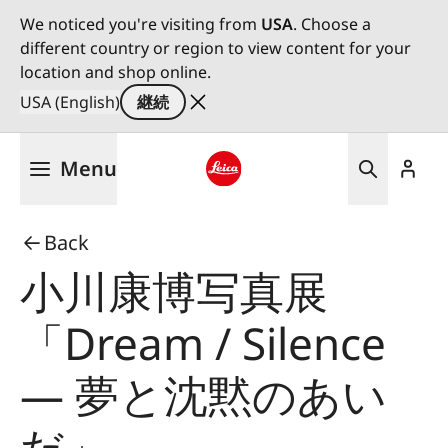
We noticed you're visiting from
USA
. Choose a
different country or region to view content for your
location and shop online.
USA (English)
継続
メ
Menu
イ
ン
Leica logo - Home
コ
Back
ン
テ
小川康博写真展
ン
ツ
「Dream / Silence
に
移
― 夢と沈黙のあい
動
だ」