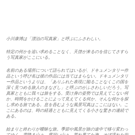
小川康博は「漂泊の写真家」と呼ぶにふさわしい。
特定の何かを追い求めることなく、天啓が来るのを信じてさすら
う写真家がここにいる。
名前のある場所について語られてはいるが、ドキュメンタリー作
品という呼び名は彼の作品には当てはまらない。ドキュメンタリ
ー作品というよりは、「ありふれた表現に陥ることなくこの国を
深く見つめる旅人のまなざし」と呼ぶのがふさわしいだろう。写
真家とともに我々は旅をする。受け身の姿勢では見えてこない何
か、時間をかけることによって見えてくる何か、そんな何かを探
し求める旅である。息を呑むような風景写真はここにはない。こ
こにあるのは、時の経過とともに見えてくる小さな驚きの連続で
ある。
始まりと終わりが曖昧な旅。季節や風景が旅の途中で移り変わっ
てゆく。雪降る山々、霧深い山々、荒れ果てた海。そぼ濡れた街