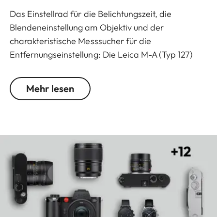
Das Einstellrad für die Belichtungszeit, die
Blendeneinstellung am Objektiv und der
charakteristische Messsucher für die
Entfernungseinstellung: Die Leica M-A (Typ 127)
hat alles, was eine Kamera braucht. Viele ihrer
Komponenten wurden genau so schon in den
Mehr lesen
ersten M-Kameras verbaut. Hinsichtlich ihres rein
mechanischen Funktionsprinzips gab es in den
letzten 60 Jahren keine Veränderungen und auch
die nächsten 60 Jahre wird hierzu kein Grund
bestehen. Denn die Leica M-A ist Analogfotografie
in puristischer Vollendung. Sie symbolisiert eine
feinmechanische Rückbesinnung auf das, worum
es bei der Fotografie ursprünglich geht.