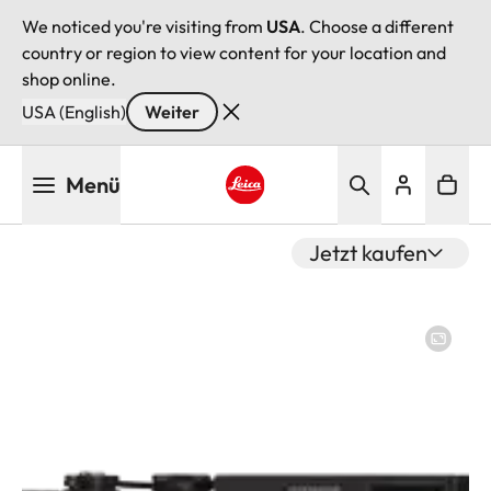
We noticed you're visiting from
USA
. Choose a different
country or region to view content for your location and
shop online.
USA (English)
Weiter
Direkt
Menü
zum
Inhalt
Leica logo - Home
Jetzt kaufen