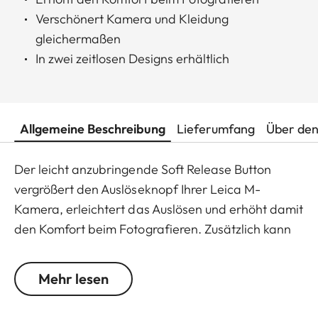
Verschönert Kamera und Kleidung
gleichermaßen
In zwei zeitlosen Designs erhältlich
Allgemeine Beschreibung
Lieferumfang
Über den
Der leicht anzubringende Soft Release Button
vergrößert den Auslöseknopf Ihrer Leica M-
Kamera, erleichtert das Auslösen und erhöht damit
den Komfort beim Fotografieren. Zusätzlich kann
der Button auch als Knopfloch-Pin am Revers oder
als Manschettenknopf getragen werden – er
Mehr lesen
verschönert Kamera und Kleidung gleichermaßen.
In zwei zeitlosen Designs erhältlich: mit