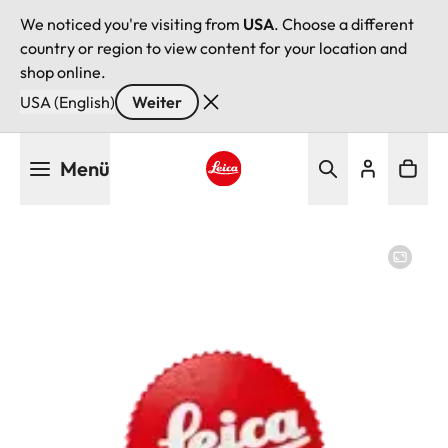
We noticed you're visiting from
USA
. Choose a different
country or region to view content for your location and
shop online.
USA (English)
Weiter
Direkt
Menü
zum
Inhalt
Leica logo - Home