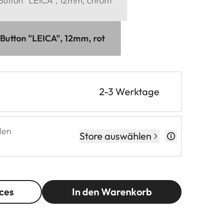
 Button "LEICA", 12mm, chrom
 Button "LEICA", 12mm, rot
2-3 Werktage
len
Store auswählen
ces
In den Warenkorb