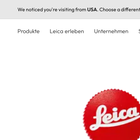
We noticed you're visiting from
USA
. Choose a differen
Direkt
zum
Produkte
Leica erleben
Unternehmen
Inhalt