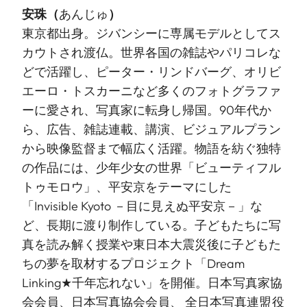
安珠
（
あんじゅ
）
東京都出身。ジバンシーに専属モデルとしてス
カウトされ渡仏。世界各国の雑誌やパリコレな
どで活躍し、ピーター・リンドバーグ、オリビ
エーロ・トスカーニなど多くのフォトグラファ
ーに愛され、写真家に転身し帰国。90年代か
ら、広告、雑誌連載、講演、ビジュアルプラン
から映像監督まで幅広く活躍。物語を紡ぐ独特
の作品には、少年少女の世界「ビューティフル
トゥモロウ」、平安京をテーマにした
「Invisible Kyoto －目に見えぬ平安京－」な
ど、長期に渡り制作している。子どもたちに写
真を読み解く授業や東日本大震災後に子どもた
ちの夢を取材するプロジェクト「Dream
Linking★千年忘れない」を開催。日本写真家協
会会員、日本写真協会会員、 全日本写真連盟役