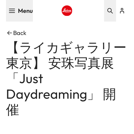
Skip
Menu
to
main
Leica logo - Home
content
Back
【ライカギャラリー
東京】 安珠写真展
「Just
Daydreaming」 開
催