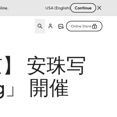
line.
USA (English)
Continue
Online Store
】 安珠写
ng」 開催