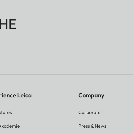
HE
rience Leica
Company
Stores
Corporate
 Akademie
Press & News