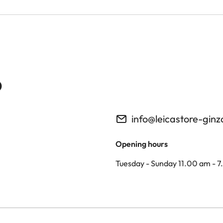
o
info@leicastore-gin
Opening hours
Tuesday - Sunday 11.00 am - 