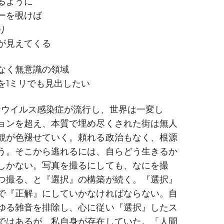
るように
© Anju
ーを覗けば
り
が見えてくる
なく無意識の領域
を1ミリでも見出したい
ロナウイルス感染症が流行し、世界は一変し
ョンを超え、本質で埋め尽くされた街は無人
観が色褪せていく。頼れる政治もなく、根源
う。そこから逃れるには、自らどう生きるか
しかない。写真を撮るにしても、なにを撮
つ撮る、と『選択』の構築が続く。『選択』
で『正解』にしていかなければならない。自
ゆる雑音を排除し、心に従い『選択』したス
ではあるが、私自身が存在していた。「人間