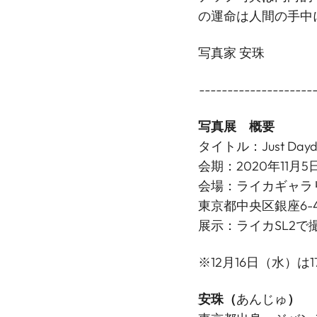
の運命は人間の手中
写真家 安珠
--------------------
写真展 概要
タイトル：Just Dayd
会期：2020年11月5
会場：ライカギャラリ
東京都中央区銀座6-4-1 T
展示：ライカSL2で
※12月16日（水）
安珠
（
あんじゅ
）