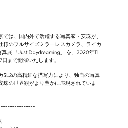
京では、国内外で活躍する写真家・安珠が、
仕様のフルサイズミラーレスカメラ、ライカ
 「Just Daydreaming」 を、2020年11
2月7日まで開催いたします。
カSL2の高精細な描写力により、独自の写真
安珠の世界観がより豊かに表現されていま
----------------
く