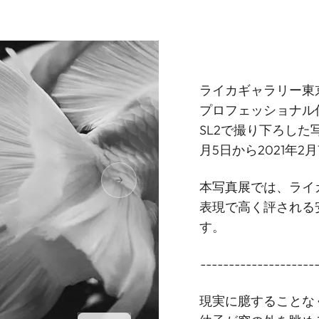
ライカギャラリー東
プロフェッショナル
SL2で撮り下ろした写真展
月5日から2021年
本写真展では、ライ
表現で高く評される
す。
--------------------
現実に臆することな