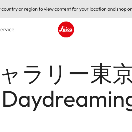
t country or region to view content for your location and shop on
ervice
Leica logo - Home
ャラリー東京
 Daydreami