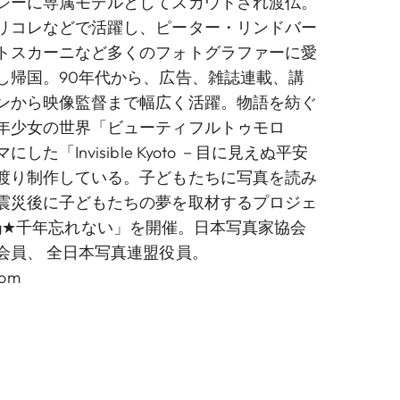
シーに専属モデルとしてスカウトされ渡仏。
リコレなどで活躍し、ピーター・リンドバー
トスカーニなど多くのフォトグラファーに愛
し帰国。90年代から、広告、雑誌連載、講
ンから映像監督まで幅広く活躍。物語を紡ぐ
年少女の世界「ビューティフルトゥモロ
た「Invisible Kyoto －目に見えぬ平安
渡り制作している。子どもたちに写真を読み
震災後に子どもたちの夢を取材するプロジェ
nking★千年忘れない」を開催。日本写真家協会
会員、 全日本写真連盟役員。
com