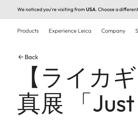
We noticed you're visiting from
USA
. Choose a differen
Skip
to
Products
Experience Leica
Company
S
main
content
Back
【ライカギ
真展 「Just