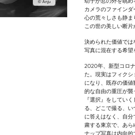
幼子が窓の外を眺め
© Anju
カメラのファインダ
心の荒々しさも静ま
この世の美しい断片
決められた価値では
写真に混在する希望
2020年、新型コ
た。現実はフィクシ
になり、既存の価値
的な自由の重圧が襲
『選択』をしていく
る、どこで撮る、い
に答えはなく、自分
粛する東京で、あら
ナップ写真は内向的