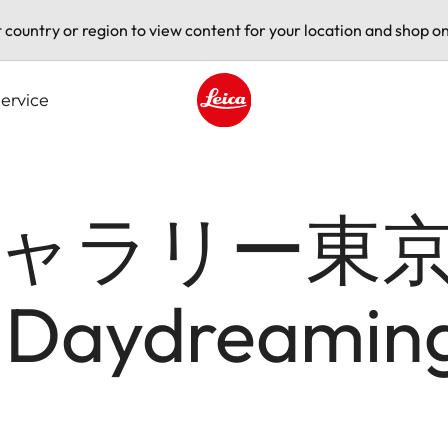
t country or region to view content for your location and shop on
ervice
Leica logo - Home
ャラリー東京
 Daydreami