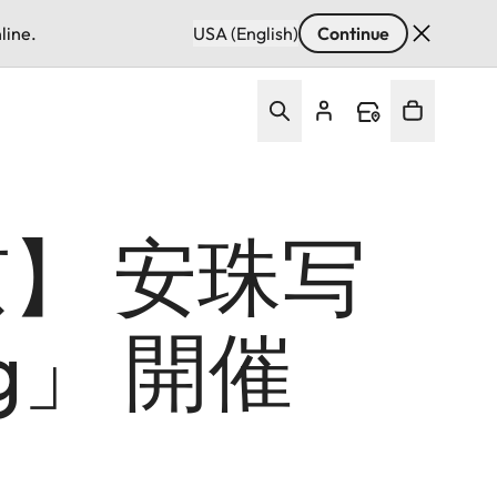
line.
USA (English)
Continue
】 安珠写
ng」 開催