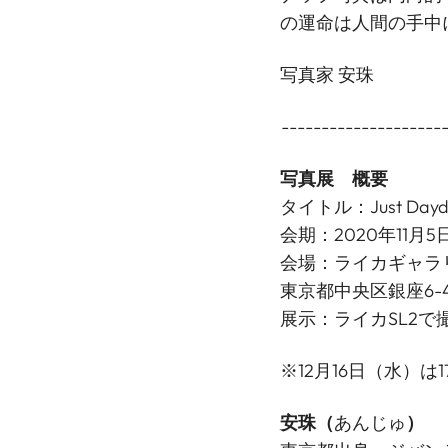
の運命は人間の手中
写真家 安珠
--------------------
写真展 概要
タイトル：Just Dayd
会期：2020年11月5
会場：ライカギャラリ
東京都中央区銀座6-4-1 T
展示：ライカSL2で
※12月16日（水）
安珠
（
あんじゅ
）