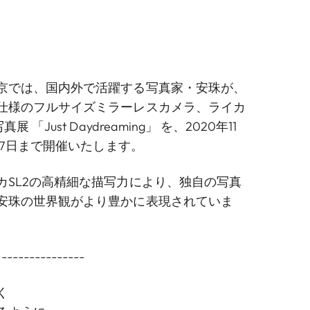
京では、国内外で活躍する写真家・安珠が、
仕様のフルサイズミラーレスカメラ、ライカ
 「Just Daydreaming」 を、2020年11
2月7日まで開催いたします。
カSL2の高精細な描写力により、独自の写真
安珠の世界観がより豊かに表現されていま
----------------
く