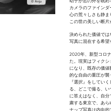
幼子が窓の外を眺め
© Anju
カメラのファインダ
心の荒々しさも静ま
この世の美しい断片
決められた価値では
写真に混在する希望
2020年、新型コ
た。現実はフィクシ
になり、既存の価値
的な自由の重圧が襲
『選択』をしていく
る、どこで撮る、い
に答えはなく、自分
粛する東京で、あら
ナップ写真は内向的