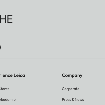
HE
rience Leica
Company
Stores
Corporate
 Akademie
Press & News