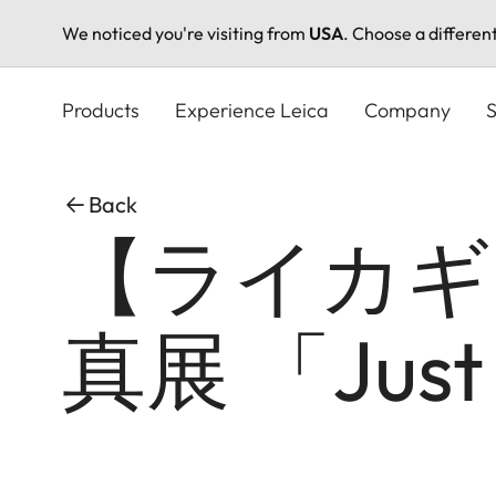
We noticed you're visiting from
USA
. Choose a differen
Skip
to
Products
Experience Leica
Company
S
main
content
Back
【ライカギ
真展 「Just