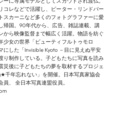
シーに専属モデルとしてスカウトされ渡仏。
リコレなどで活躍し、ピーター・リンドバー
トスカーニなど多くのフォトグラファーに愛
し帰国。90年代から、広告、雑誌連載、講
ンから映像監督まで幅広く活躍。物語を紡ぐ
年少女の世界「ビューティフルトゥモロ
た「Invisible Kyoto －目に見えぬ平安
渡り制作している。子どもたちに写真を読み
震災後に子どもたちの夢を取材するプロジェ
nking★千年忘れない」を開催。日本写真家協会
会員、 全日本写真連盟役員。
com