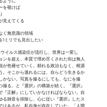
るように
© Anju
ーを覗けば
り
が見えてくる
なく無意識の領域
を1ミリでも見出したい
ロナウイルス感染症が流行し、世界は一変し
ョンを超え、本質で埋め尽くされた街は無人
観が色褪せていく。頼れる政治もなく、根源
う。そこから逃れるには、自らどう生きるか
しかない。写真を撮るにしても、なにを撮
つ撮る、と『選択』の構築が続く。『選択』
で『正解』にしていかなければならない。自
ゆる雑音を排除し、心に従い『選択』したス
ではあるが、私自身が存在していた。「人間