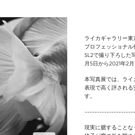
ライカギャラリー東
プロフェッショナル
SL2で撮り下ろした写真展
月5日から2021年
本写真展では、ライ
表現で高く評される
す。
--------------------
現実に臆することな