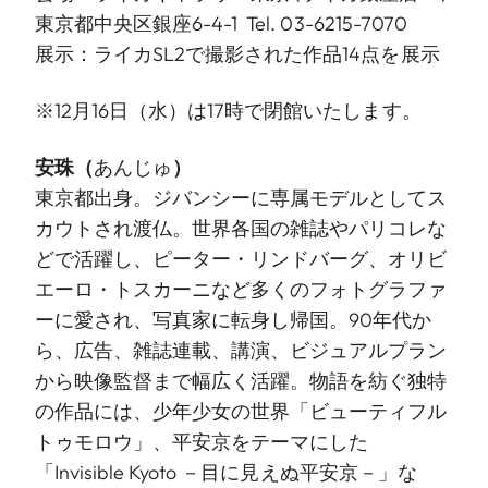
東京都中央区銀座6-4-1 Tel. 03-6215-7070
展示：ライカSL2で撮影された作品14点を展示
※12月16日（水）は17時で閉館いたします。
安珠
（
あんじゅ
）
東京都出身。ジバンシーに専属モデルとしてス
カウトされ渡仏。世界各国の雑誌やパリコレな
どで活躍し、ピーター・リンドバーグ、オリビ
エーロ・トスカーニなど多くのフォトグラファ
ーに愛され、写真家に転身し帰国。90年代か
ら、広告、雑誌連載、講演、ビジュアルプラン
から映像監督まで幅広く活躍。物語を紡ぐ独特
の作品には、少年少女の世界「ビューティフル
トゥモロウ」、平安京をテーマにした
「Invisible Kyoto －目に見えぬ平安京－」な