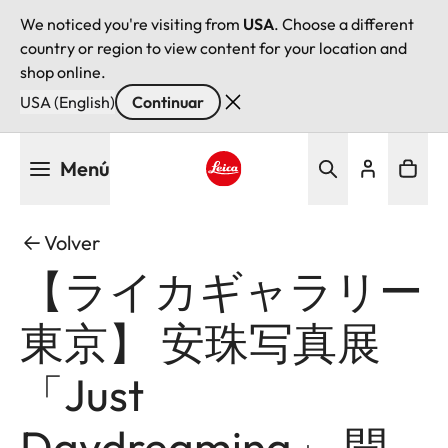
We noticed you're visiting from
USA
. Choose a different
country or region to view content for your location and
shop online.
USA (English)
Continuar
Pasar
Menú
al
contenido
Leica logo - Home
principal
Volver
【ライカギャラリー
東京】 安珠写真展
「Just
Daydreaming」 開