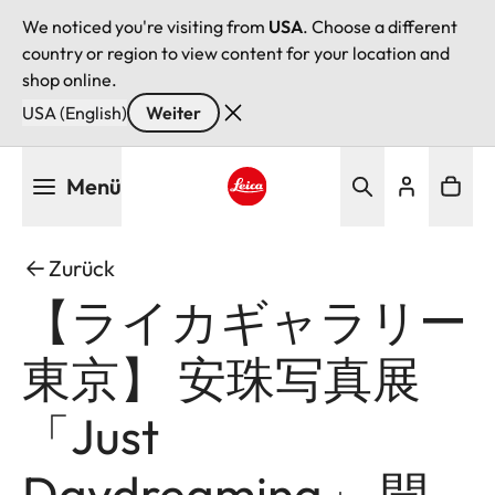
We noticed you're visiting from
USA
. Choose a different
country or region to view content for your location and
shop online.
USA (English)
Weiter
Direkt
Menü
zum
Inhalt
Leica logo - Home
Zurück
【ライカギャラリー
東京】 安珠写真展
「Just
Daydreaming」 開