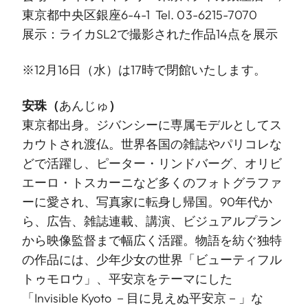
東京都中央区銀座6-4-1 Tel. 03-6215-7070
展示：ライカSL2で撮影された作品14点を展示
※12月16日（水）は17時で閉館いたします。
安珠
（
あんじゅ
）
東京都出身。ジバンシーに専属モデルとしてス
カウトされ渡仏。世界各国の雑誌やパリコレな
どで活躍し、ピーター・リンドバーグ、オリビ
エーロ・トスカーニなど多くのフォトグラファ
ーに愛され、写真家に転身し帰国。90年代か
ら、広告、雑誌連載、講演、ビジュアルプラン
から映像監督まで幅広く活躍。物語を紡ぐ独特
の作品には、少年少女の世界「ビューティフル
トゥモロウ」、平安京をテーマにした
「Invisible Kyoto －目に見えぬ平安京－」な