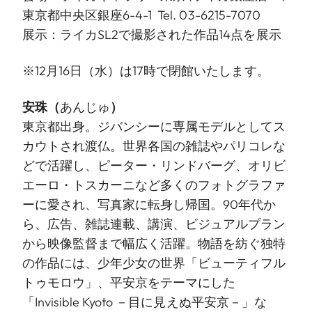
東京都中央区銀座6-4-1 Tel. 03-6215-7070
展示：ライカSL2で撮影された作品14点を展示
※12月16日（水）は17時で閉館いたします。
安珠
（
あんじゅ
）
東京都出身。ジバンシーに専属モデルとしてス
カウトされ渡仏。世界各国の雑誌やパリコレな
どで活躍し、ピーター・リンドバーグ、オリビ
エーロ・トスカーニなど多くのフォトグラファ
ーに愛され、写真家に転身し帰国。90年代か
ら、広告、雑誌連載、講演、ビジュアルプラン
から映像監督まで幅広く活躍。物語を紡ぐ独特
の作品には、少年少女の世界「ビューティフル
トゥモロウ」、平安京をテーマにした
「Invisible Kyoto －目に見えぬ平安京－」な