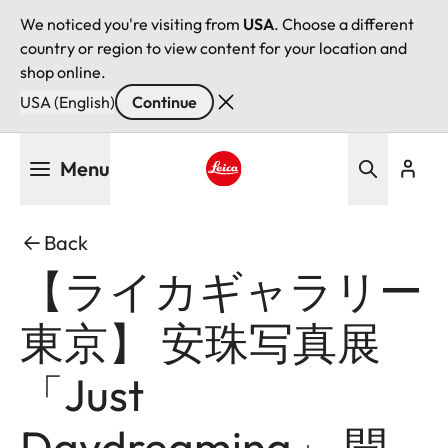
We noticed you're visiting from
USA
. Choose a different
country or region to view content for your location and
shop online.
USA (English)
Continue
Skip
Menu
to
main
Leica logo - Home
content
Back
【ライカギャラリー
東京】 安珠写真展
「Just
Daydreaming」 開