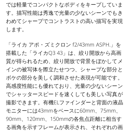
では軽量でコンパクトなボディをキープしていま
す。描写性能は秀逸で光量の少ないシーンでもき
わめてシャープでコントラストの高い描写を実現
します。
「ライカ アポ・ズミクロン f2/43mm ASPH.」を
搭載した「ライカQ3 43」は、絞り開放から高画
質が得られるため、絞り開放で背景をぼかしてメ
インの被写体を際立たせつつ、シャープな部分と
ボケの部分を美しく調和させた表現が可能です。
高感度性能にも優れており、光量の少ないシーン
でシャッタースピードを速くしても美しい写真が
撮影できます。有機ELファインダーと背面の液晶
モニターには43mmをベースに60mm、75mm、
90mm、120mm、150mmの各焦点距離に相当す
る画角を示すフレームが表示され、それぞれの画