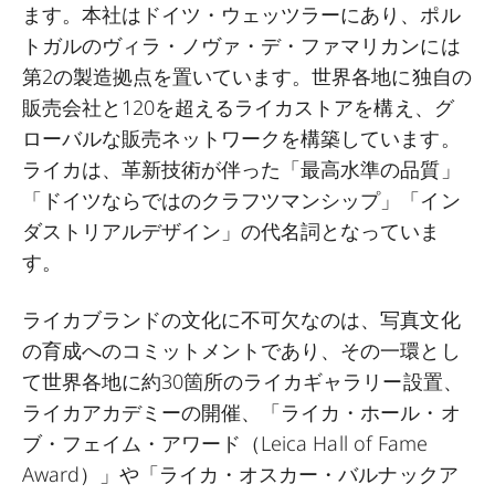
ます。本社はドイツ・ウェッツラーにあり、ポル
トガルのヴィラ・ノヴァ・デ・ファマリカンには
第
2
の製造拠点を置いています。世界各地に独自の
販売会社と
120
を超えるライカストアを構え、グ
ローバルな販売ネットワークを構築しています。
ライカは、革新技術が伴った「最高水準の品質」
「ドイツならではのクラフツマンシップ」「イン
ダストリアルデザイン」の代名詞となっていま
す。
ライカブランドの文化に不可欠なのは、写真文化
の育成へのコミットメントであり、その一環とし
て世界各地に約
30
箇所のライカギャラリー設置、
ライカアカデミーの開催、「ライカ・ホール・オ
ブ・フェイム・アワード（
Leica Hall of Fame
Award
）」や「ライカ・オスカー・バルナックア