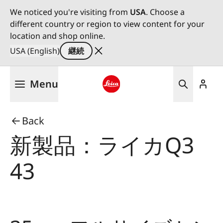
We noticed you're visiting from
USA
. Choose a
different country or region to view content for your
location and shop online.
USA (English)
継続
メ
Menu
イ
ン
Leica logo - Home
コ
Back
ン
テ
新製品：ライカQ3
ン
ツ
43
に
移
動