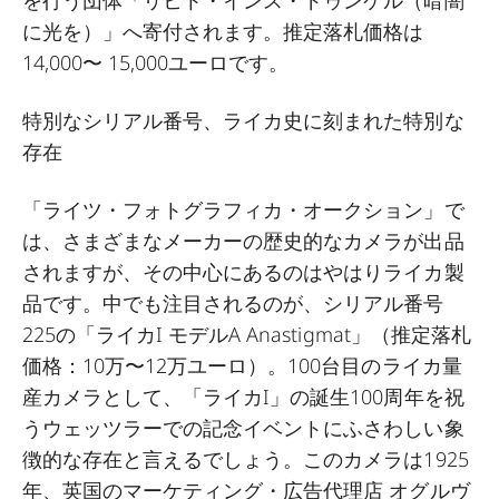
を行う団体「リヒト・インス・ドゥンケル（暗闇
に光を）」へ寄付されます。推定落札価格は
14,000〜 15,000ユーロです。
特別なシリアル番号、ライカ史に刻まれた特別な
存在
「ライツ・フォトグラフィカ・オークション」で
は、さまざまなメーカーの歴史的なカメラが出品
されますが、その中心にあるのはやはりライカ製
品です。中でも注目されるのが、シリアル番号
225の「ライカI モデルA Anastigmat」（推定落札
価格：10万〜12万ユーロ）。100台目のライカ量
産カメラとして、「ライカI」の誕生100周年を祝
うウェッツラーでの記念イベントにふさわしい象
徴的な存在と言えるでしょう。このカメラは1925
年、英国のマーケティング・広告代理店 オグルヴ