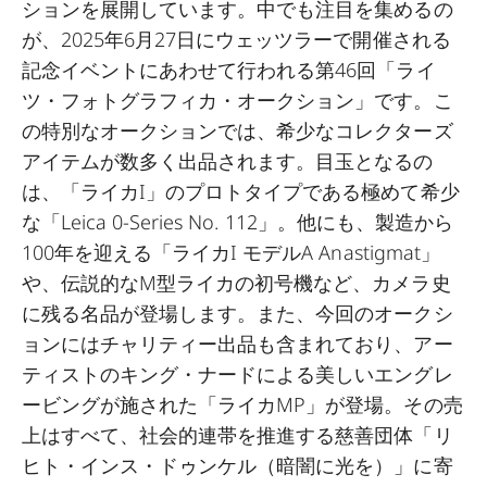
ションを展開しています。中でも注目を集めるの
が、2025年6月27日にウェッツラーで開催される
記念イベントにあわせて行われる第46回「ライ
ツ・フォトグラフィカ・オークション」です。こ
の特別なオークションでは、希少なコレクターズ
アイテムが数多く出品されます。目玉となるの
は、「ライカI」のプロトタイプである極めて希少
な「Leica 0-Series No. 112」。他にも、製造から
100年を迎える「ライカI モデルA Anastigmat」
や、伝説的なM型ライカの初号機など、カメラ史
に残る名品が登場します。また、今回のオークシ
ョンにはチャリティー出品も含まれており、アー
ティストのキング・ナードによる美しいエングレ
ービングが施された「ライカMP」が登場。その売
上はすべて、社会的連帯を推進する慈善団体「リ
ヒト・インス・ドゥンケル（暗闇に光を）」に寄