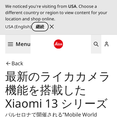
We noticed you're visiting from
USA
. Choose a
different country or region to view content for your
location and shop online.
USA (English)
継続
メ
Menu
イ
ン
Leica logo - Home
コ
Back
ン
テ
最新のライカカメラ
ン
ツ
機能を搭載した
に
移
Xiaomi 13 シリーズ
動
バルセロナで開催される”Mobile World