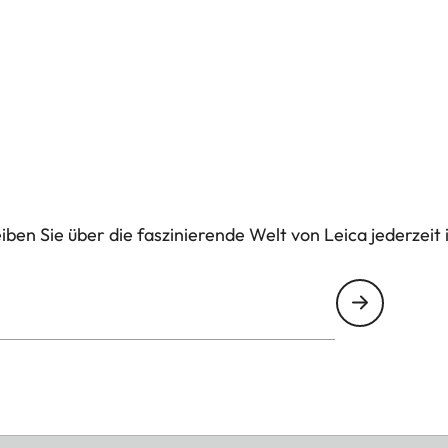
6 präzise Entfernungen bis zu 1.500 m.
ben Sie über die faszinierende Welt von Leica jederzeit 