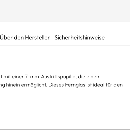
Über den Hersteller
Sicherheitshinweise
 mit einer 7-mm-Austrittspupille, die einen
 hinein ermöglicht. Dieses Fernglas ist ideal für den
ares Bild liefert und über lange Zeit bildstabil und
 SE Modelle sind Klassiker unter den Leica
, die auf der Basis der bewährten Geovid Familie
en. Alle Modelle sind robust, präzise und mit
 Ansprüchen der modernen und waidgerechten Jagd