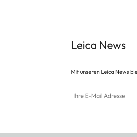
genügen. So misst der Laser des Geovid R SE 8x5
Leica News
Mit unseren Leica News blei
Ihre E-Mail Adresse