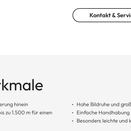
Kontakt & Servi
rkmale
erung hinein
Hohe Bildruhe und groß
s zu 1.500 m für einen
Einfache Handhabung
Besonders leichte und