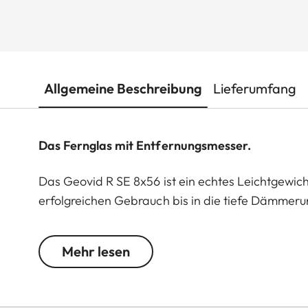
Allgemeine Beschreibung
Lieferumfang
Das Fernglas mit Entfernungsmesser.
Das Geovid R SE 8x56 ist ein echtes Leichtgewicht
erfolgreichen Gebrauch bis in die tiefe Dämmerung
Ansitz. Ein echtes Nachtglas, das ein helles und kl
ermüdungsfrei genutzt werden kann. Die Geovid R
Mehr lesen
Ferngläsern mit integrierten Entfernungsmessern
jetzt mit essenziellen Produkteigenschaften punkt
wesentlichen Funktionen ausgestattet, die den