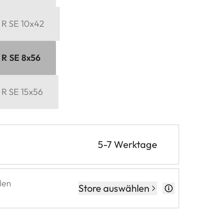
 R SE 10x42
 R SE 8x56
 R SE 15x56
5-7 Werktage
len
Store auswählen