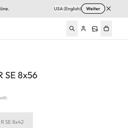
line.
USA (English)
Weiter
R SE 8x56
MwSt.
 R SE 8x42