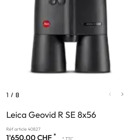
1
/
8
Leica Geovid R SE 8x56
Réf article 40827
*
1'650.00 CHF
* TTC