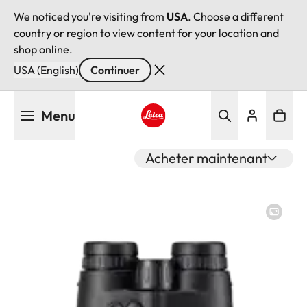
We noticed you're visiting from
USA
. Choose a different
country or region to view content for your location and
shop online.
USA (English)
Continuer
Aller
Menu
au
contenu
Leica logo - Home
principal
Acheter maintenant