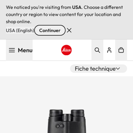
We noticed you're visiting from
USA
. Choose a different
country or region to view content for your location and
shop online.
USA (English)
Continuer
Aller
Menu
au
contenu
Leica logo - Home
principal
Fiche technique