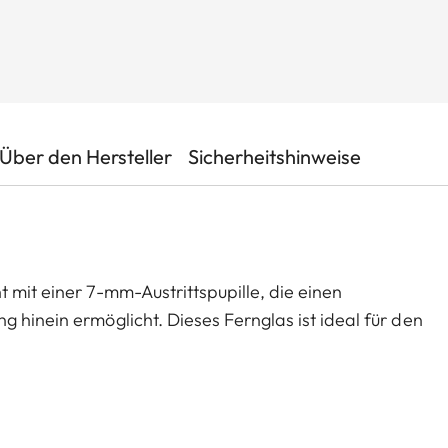
Über den Hersteller
Sicherheitshinweise
 mit einer 7-mm-Austrittspupille, die einen
 hinein ermöglicht. Dieses Fernglas ist ideal für den
ares Bild liefert und über lange Zeit bildstabil und
 SE Modelle sind Klassiker unter den Leica
, die auf der Basis der bewährten Geovid Familie
en. Alle Modelle sind robust, präzise und mit