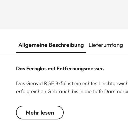
Allgemeine Beschreibung
Lieferumfang
Das Fernglas mit Entfernungsmesser.
Das Geovid R SE 8x56 ist ein echtes Leichtgewicht
erfolgreichen Gebrauch bis in die tiefe Dämmerung
Ansitz. Ein echtes Nachtglas, das ein helles und kl
ermüdungsfrei genutzt werden kann. Die Geovid R
Mehr lesen
Ferngläsern mit integrierten Entfernungsmessern
jetzt mit essenziellen Produkteigenschaften punkt