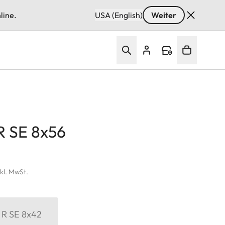
line.
USA (English)
Weiter
R SE 8x56
nkl. MwSt.
 R SE 8x42