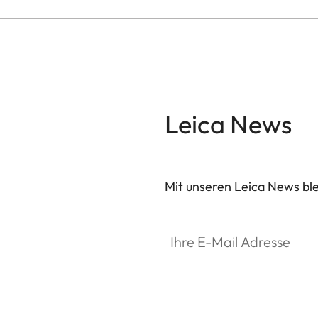
wesentlichen Funktionen ausgestattet, die den
genügen. So misst der Laser des Geovid R SE 8x5
Leica News
Mit unseren Leica News blei
Ihre E-Mail Adresse