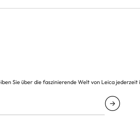
 Ansprüchen der modernen und waidgerechten Jagd
6 präzise Entfernungen bis zu 1.500 m.
ben Sie über die faszinierende Welt von Leica jederzeit 