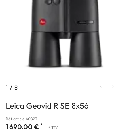
1
/
8
Leica Geovid R SE 8x56
Réf article 40827
*
1 690,00 €
* TTC