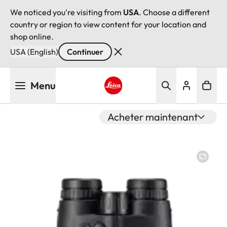
We noticed you're visiting from
USA
. Choose a different
country or region to view content for your location and
shop online.
USA (English)
Continuer
Aller
Menu
au
contenu
Leica logo - Home
principal
Acheter maintenant