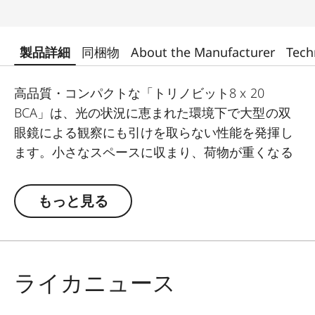
製品詳細
同梱物
About the Manufacturer
Tech
高品質・コンパクトな「トリノビット8 x 20
BCA」は、光の状況に恵まれた環境下で大型の双
眼鏡による観察にも引けを取らない性能を発揮し
ます。小さなスペースに収まり、荷物が重くなる
こともなく、扱いやすい双眼鏡です。高い信頼
性、頑丈な構造、高品質の光学系、コンパクトな
もっと見る
サイズと軽量さを特長としています。ライカが開
発した多層コーティングHDC®により、あまり好
ましくない光の状況下でも自然な色合いと高コン
トラストを実現できます。
ライカニュース