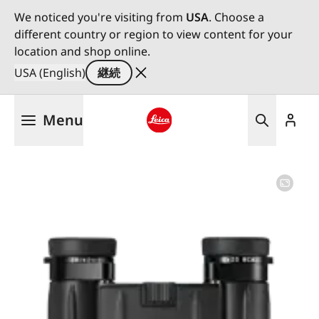
We noticed you're visiting from
USA
. Choose a
different country or region to view content for your
location and shop online.
USA (English)
継続
メ
Menu
イ
ン
Leica logo - Home
コ
ン
テ
ン
ツ
に
移
動